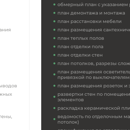
обмерный план с указанием
план демонтажа и монтажа
план расстановки мебели
ания
план размещения сантехнич
план теплых полов
план отделки пола
план отделки стен
план потолков, разрезы сло
план размещения осветител
привязкой по выключателям
выводов
план размещения розеток и 
ожных
развертки стен по помещен
элементов
раскладка керамической пли
тены,
ведомость по отделочным мат
потолок)