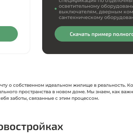
спецификация по отделочны
осветительному оборудовани
выключателям, дверным ком
сантехническому оборудова
Скачать пример полног
ечту о собственном идеальном жилище в реальность. К
ьного пространства в новом доме. Мы знаем, как важно
себя заботы, связанные с этим процессом.
овостройках