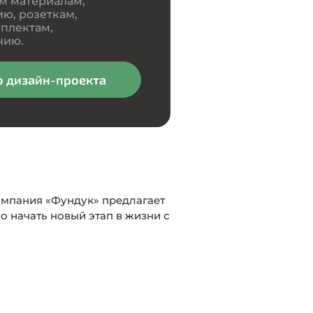
м материалам,
ю, розеткам,
плектам,
нию.
о дизайн-проекта
омпания «Фундук» предлагает
 начать новый этап в жизни с