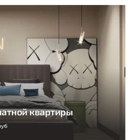
натной квартиры
руб