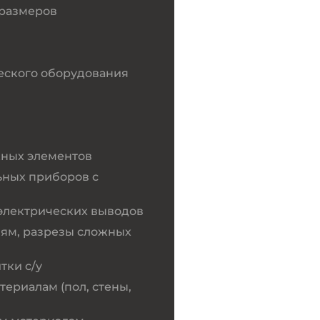
 размеров
еского оборудования
жных элементов
ьных приборов с
электрических выводов
иям, разрезы сложных
тки с/у
ериалам (пол, стены,