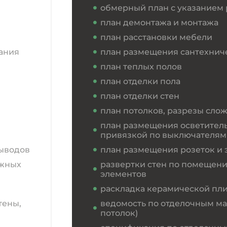
обмерный план с указанием
план демонтажа и монтажа
план расстановки мебели
ания
план размещения сантехнич
план теплых полов
план отделки пола
план отделки стен
план потолков, разрезы сло
план размещения осветител
привязкой по выключателям
выводов
план размещения розеток и 
ожных
развертки стен по помещен
элементов
раскладка керамической пли
тены,
ведомость по отделочным мат
потолок)