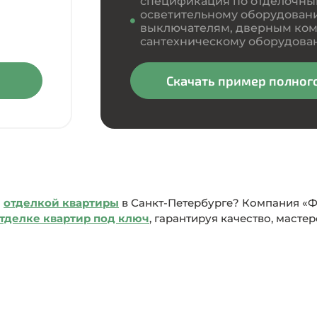
спецификация по отделочны
осветительному оборудовани
выключателям, дверным ком
сантехническому оборудова
Скачать пример полног
я
отделкой квартиры
в Санкт-Петербурге? Компания «
тделке квартир под ключ
, гарантируя качество, масте