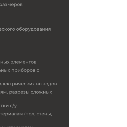
 размеров
еского оборудования
жных элементов
ьных приборов с
электрических выводов
иям, разрезы сложных
тки с/у
ериалам (пол, стены,