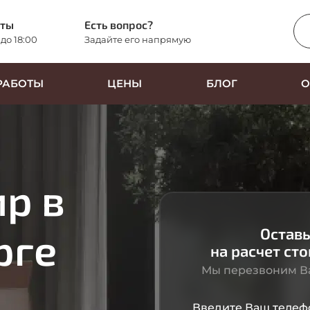
оты
Есть вопрос?
 до 18:00
Задайте его напрямую
РАБОТЫ
ЦЕНЫ
БЛОГ
О
р в
рге
Оставь
на расчет ст
Мы перезвоним Ва