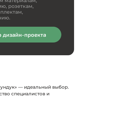
м материалам,
ю, розеткам,
плектам,
нию.
о дизайн-проекта
Фундук» — идеальный выбор.
рство специалистов и