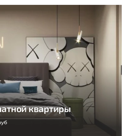
натной квартиры
руб