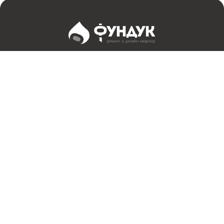
Заказать звонок
Контакты
Дизайн и ремонт квартир в Санкт-Петербурге
Адрес:
Email:
Телефон:
Есть вопрос?